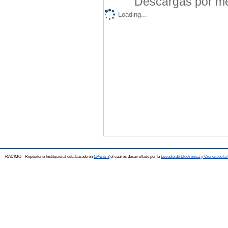
Descargas por mes
Loading...
RACIMO - Repositorio Institucional está basado en
EPrints 3
el cual es desarrollado por la
Escuela de Electrónica y Ciencia de l