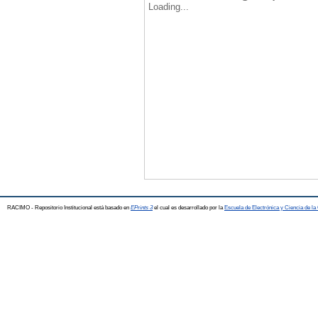
Loading...
RACIMO - Repositorio Institucional está basado en
EPrints 3
el cual es desarrollado por la
Escuela de Electrónica y Ciencia de l