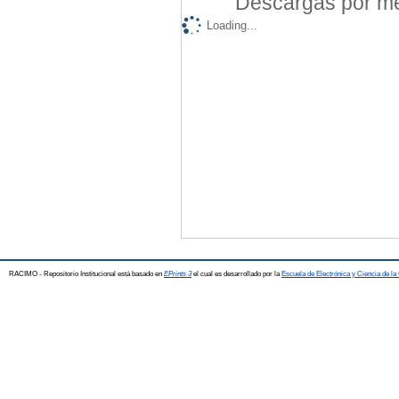
Descargas por mes
Loading...
RACIMO - Repositorio Institucional está basado en
EPrints 3
el cual es desarrollado por la
Escuela de Electrónica y Ciencia de l