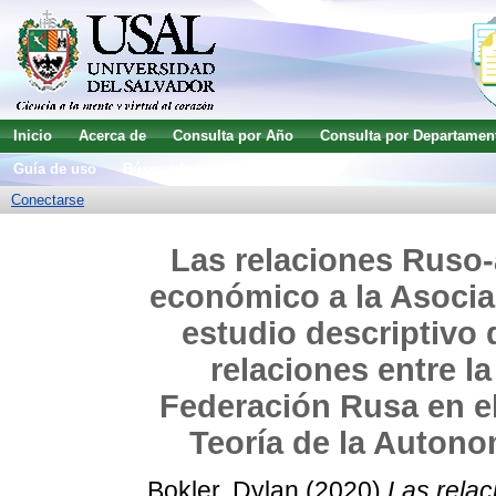
Inicio
Acerca de
Consulta por Año
Consulta por Departamen
Guía de uso
Búsqueda avanzada
Conectarse
Las relaciones Ruso-a
económico a la Asociac
estudio descriptivo 
relaciones entre l
Federación Rusa en el
Teoría de la Autono
Bokler, Dylan
(2020)
Las relac