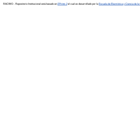
RACIMO - Repositorio Institucional está basado en
EPrints 3
el cual es desarrollado por la
Escuela de Electrónica y Ciencia de l