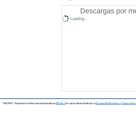
Descargas por mes
Loading...
RACIMO - Repositorio Institucional está basado en
EPrints 3
el cual es desarrollado por la
Escuela de Electrónica y Ciencia de l