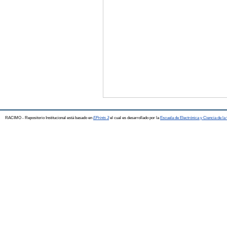
RACIMO - Repositorio Institucional está basado en
EPrints 3
el cual es desarrollado por la
Escuela de Electrónica y Ciencia de l