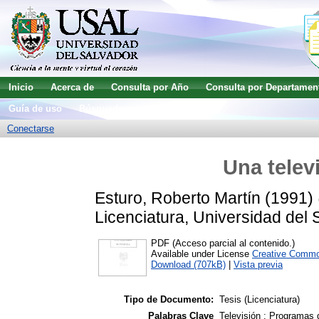
Inicio
Acerca de
Consulta por Año
Consulta por Departamen
Guía de uso
Búsqueda avanzada
Conectarse
Una telev
Esturo, Roberto Martín
(1991)
Licenciatura, Universidad del 
PDF (Acceso parcial al contenido.)
Available under License
Creative Commo
Download (707kB)
|
Vista previa
Tipo de Documento:
Tesis (Licenciatura)
Palabras Clave
Televisión ; Programas d