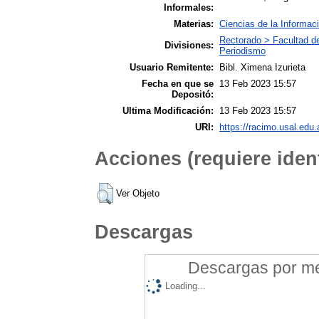
Informales:
Materias:
Ciencias de la Informac
Rectorado > Facultad d
Divisiones:
Periodismo
Usuario Remitente:
Bibl. Ximena Izurieta
Fecha en que se
13 Feb 2023 15:57
Depositó:
Ultima Modificación:
13 Feb 2023 15:57
URI:
https://racimo.usal.edu.
Acciones (requiere ident
Ver Objeto
Descargas
Descargas por mes
Loading...