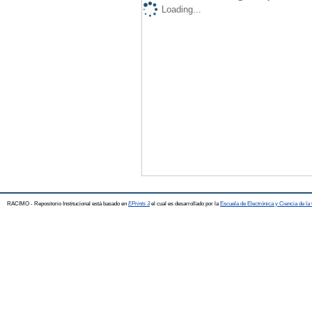
Loading...
RACIMO - Repositorio Institucional está basado en
EPrints 3
el cual es desarrollado por la
Escuela de Electrónica y Ciencia de l