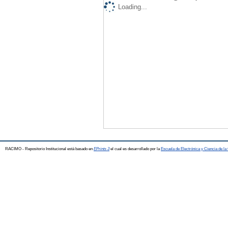
Loading...
RACIMO - Repositorio Institucional está basado en
EPrints 3
el cual es desarrollado por la
Escuela de Electrónica y Ciencia de l