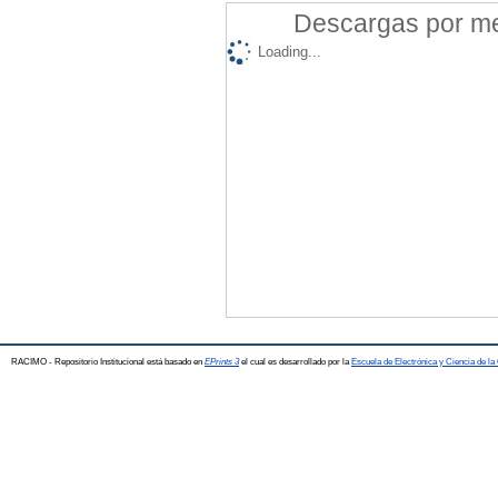
Descargas por mes
Loading...
RACIMO - Repositorio Institucional está basado en
EPrints 3
el cual es desarrollado por la
Escuela de Electrónica y Ciencia de l