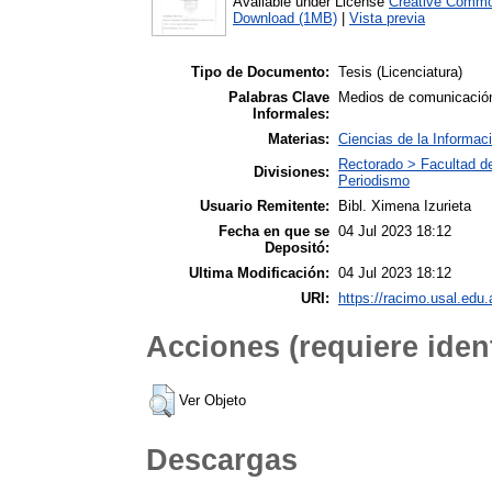
Available under License
Creative Commo
Download (1MB)
|
Vista previa
Tipo de Documento:
Tesis (Licenciatura)
Palabras Clave
Medios de comunicación 
Informales:
Materias:
Ciencias de la Informac
Rectorado > Facultad d
Divisiones:
Periodismo
Usuario Remitente:
Bibl. Ximena Izurieta
Fecha en que se
04 Jul 2023 18:12
Depositó:
Ultima Modificación:
04 Jul 2023 18:12
URI:
https://racimo.usal.edu.
Acciones (requiere ident
Ver Objeto
Descargas