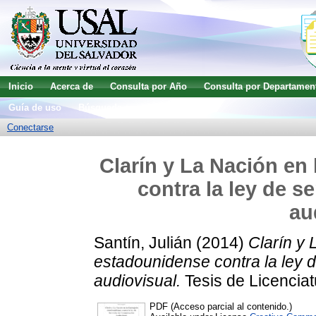
Inicio
Acerca de
Consulta por Año
Consulta por Departamen
Guía de uso
Búsqueda avanzada
Conectarse
Clarín y La Nación en
contra la ley de s
au
Santín, Julián
(2014)
Clarín y
estadounidense contra la ley 
audiovisual.
Tesis de Licenciat
PDF (Acceso parcial al contenido.)