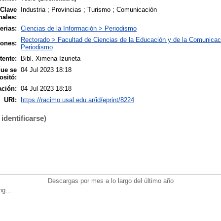
 Clave
Industria ; Provincias ; Turismo ; Comunicación
males:
erias:
Ciencias de la Información > Periodismo
Rectorado > Facultad de Ciencias de la Educación y de la Comunicac
iones:
Periodismo
tente:
Bibl. Ximena Izurieta
que se
04 Jul 2023 18:18
ositó:
ación:
04 Jul 2023 18:18
URI:
https://racimo.usal.edu.ar/id/eprint/8224
identificarse)
Descargas por mes a lo largo del último año
ng...