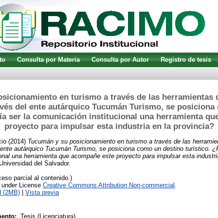
to
Consulta por Materia
Consulta por Autor
Registro de tesis
sicionamiento en turismo a través de las herramientas
avés del ente autárquico Tucumán Turismo, se posiciona
ría ser la comunicación institucional una herramienta q
proyecto para impulsar esta industria en la provincia?
cio
(2014)
Tucumán y su posicionamiento en turismo a través de las herramie
ente autárquico Tucumán Turismo, se posiciona como un destino turístico. ¿P
onal una herramienta que acompañe este proyecto para impulsar esta industria
 Universidad del Salvador.
so parcial al contenido.)
e under License
Creative Commons Attribution Non-commercial
.
d (2MB)
|
Vista previa
ento:
Tesis (Licenciatura)