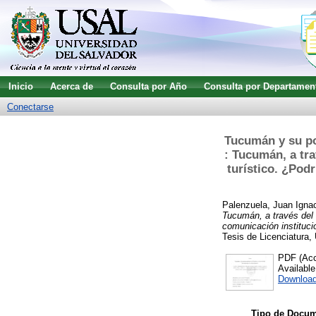
Inicio
Acerca de
Consulta por Año
Consulta por Departamen
Conectarse
Tucumán y su po
: Tucumán, a tr
turístico. ¿Pod
Palenzuela, Juan Igna
Tucumán, a través del 
comunicación instituci
Tesis de Licenciatura,
PDF (Acce
Availabl
Downloa
Tipo de Docum