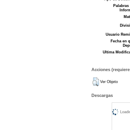
Palabras
Infor
Mat
Divis
Usuario Remi
Fecha en 
Dep
Ultima Modific
Acciones (requiere 
Ver Objeto
Descargas
Loadi