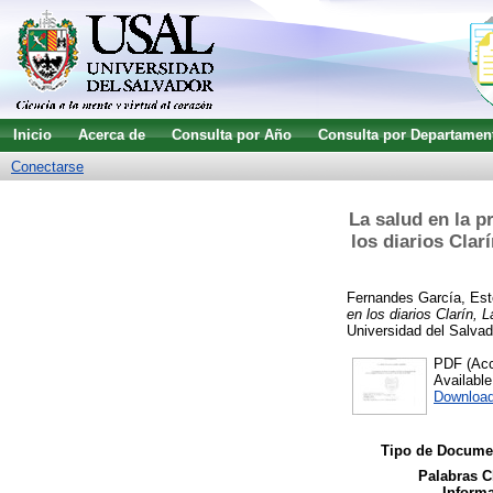
Inicio
Acerca de
Consulta por Año
Consulta por Departamen
Conectarse
La salud en la p
los diarios Clar
Fernandes García, Est
en los diarios Clarín, 
Universidad del Salvad
PDF (Acce
Availabl
Downloa
Tipo de Docume
Palabras C
Informa