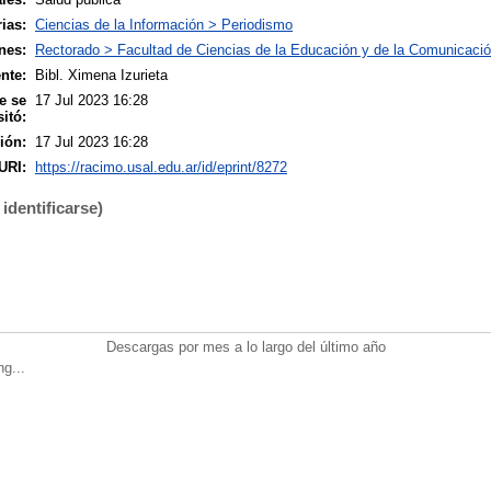
ias:
Ciencias de la Información > Periodismo
nes:
Rectorado > Facultad de Ciencias de la Educación y de la Comunicació
nte:
Bibl. Ximena Izurieta
e se
17 Jul 2023 16:28
itó:
ión:
17 Jul 2023 16:28
URI:
https://racimo.usal.edu.ar/id/eprint/8272
identificarse)
Descargas por mes a lo largo del último año
ng...