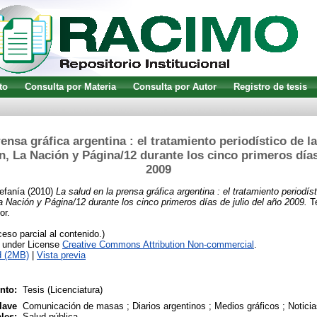
to
Consulta por Materia
Consulta por Autor
Registro de tesis
rensa gráfica argentina : el tratamiento periodístico de l
ín, La Nación y Página/12 durante los cinco primeros días
2009
efanía
(2010)
La salud en la prensa gráfica argentina : el tratamiento periodís
La Nación y Página/12 durante los cinco primeros días de julio del año 2009.
Te
or.
so parcial al contenido.)
e under License
Creative Commons Attribution Non-commercial
.
d (2MB)
|
Vista previa
nto:
Tesis (Licenciatura)
lave
Comunicación de masas ; Diarios argentinos ; Medios gráficos ; Noticias
les:
Salud pública