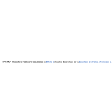
RACIMO - Repositorio Institucional está basado en
EPrints 3
el cual es desarrollado por la
Escuela de Electrónica y Ciencia de l