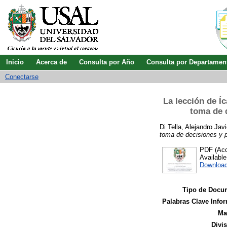
Inicio
Acerca de
Consulta por Año
Consulta por Departamen
Conectarse
La lección de Íc
toma de d
Di Tella, Alejandro Javi
toma de decisiones y p
PDF (Acc
Availabl
Downloa
Tipo de Docu
Palabras Clave Infor
Ma
Divi