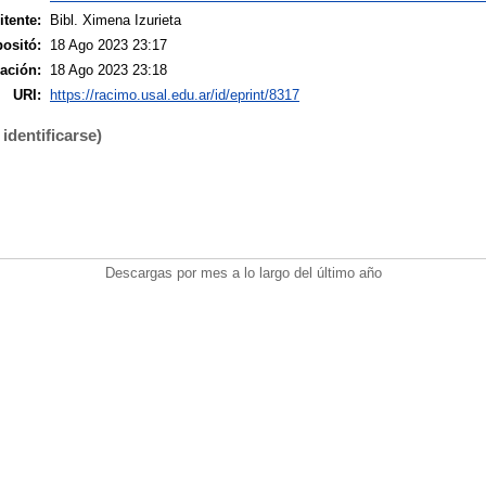
tente:
Bibl. Ximena Izurieta
ositó:
18 Ago 2023 23:17
ación:
18 Ago 2023 23:18
URI:
https://racimo.usal.edu.ar/id/eprint/8317
identificarse)
Descargas por mes a lo largo del último año
.