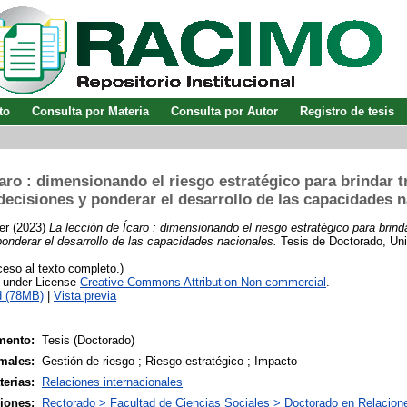
to
Consulta por Materia
Consulta por Autor
Registro de tesis
aro : dimensionando el riesgo estratégico para brindar t
ecisiones y ponderar el desarrollo de las capacidades 
er
(2023)
La lección de Ícaro : dimensionando el riesgo estratégico para brinda
onderar el desarrollo de las capacidades nacionales.
Tesis de Doctorado, Uni
eso al texto completo.)
e under License
Creative Commons Attribution Non-commercial
.
d (78MB)
|
Vista previa
mento:
Tesis (Doctorado)
males:
Gestión de riesgo ; Riesgo estratégico ; Impacto
terias:
Relaciones internacionales
siones:
Rectorado > Facultad de Ciencias Sociales > Doctorado en Relacione