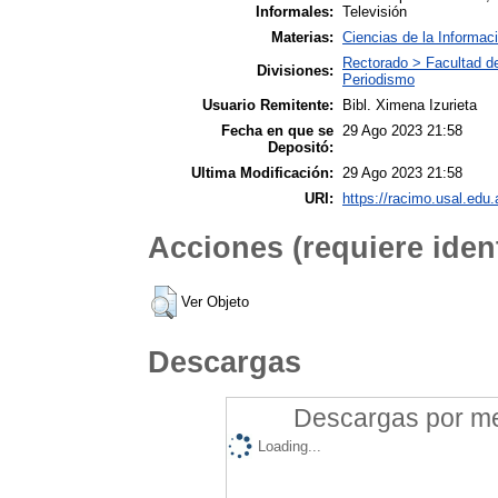
Informales:
Televisión
Materias:
Ciencias de la Informac
Rectorado > Facultad d
Divisiones:
Periodismo
Usuario Remitente:
Bibl. Ximena Izurieta
Fecha en que se
29 Ago 2023 21:58
Depositó:
Ultima Modificación:
29 Ago 2023 21:58
URI:
https://racimo.usal.edu.
Acciones (requiere ident
Ver Objeto
Descargas
Descargas por mes
Loading...