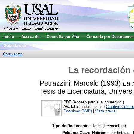
Inicio
Acerca de
Consulta por Año
Consulta por Departamen
Guía de uso
Búsqueda avanzada
Conectarse
La recordación 
Petrazzini, Marcelo
(1993)
La 
Tesis de Licenciatura, Univers
PDF (Acceso parcial al contenido.)
Available under License
Creative Commo
Download (3MB)
|
Vista previa
Tipo de Documento:
Tesis (Licenciatura)
Palabras Clave
Noticias periodísticas 