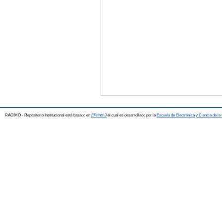
RACIMO - Repositorio Institucional está basado en
EPrints 3
el cual es desarrollado por la
Escuela de Electrónica y Ciencia de l