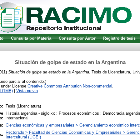
to
Consulta por Materia
Consulta por Autor
Registro de tesis
Situación de golpe de estado en la Argentina
011)
Situación de golpe de estado en la Argentina.
Tesis de Licenciatura, Univ
so parcial al contenido.)
e under License
Creative Commons Attribution Non-commercial
.
d (1MB)
|
Vista previa
o:
Tesis (Licenciatura)
ve
Historia argentina - siglo xx ; Procesos económicos ; Democracia argenti
s:
internacional
s:
Ciencias económicas y empresariales > Gerenciamiento económico intercu
Rectorado > Facultad de Ciencias Económicas y Empresariales > Geren
s:
Intercultural (LiGEI)