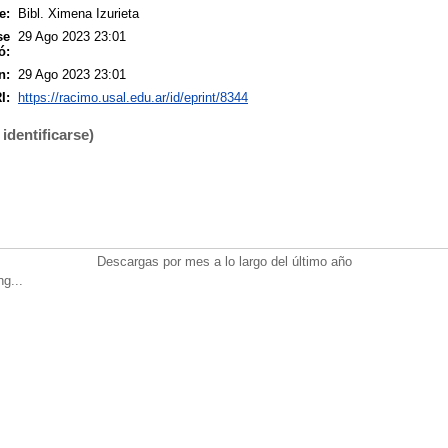
e:
Bibl. Ximena Izurieta
se
29 Ago 2023 23:01
ó:
n:
29 Ago 2023 23:01
I:
https://racimo.usal.edu.ar/id/eprint/8344
identificarse)
Descargas por mes a lo largo del último año
ng...