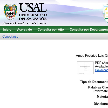
Inicio
Acerca de
Consulta por Año
Consulta por Departamen
Conectarse
Amor, Federico Luis
(2
PDF (Acce
Availabl
Downloa
Tipo de Document
Palabras Cla
Informale
Materia
Divisione