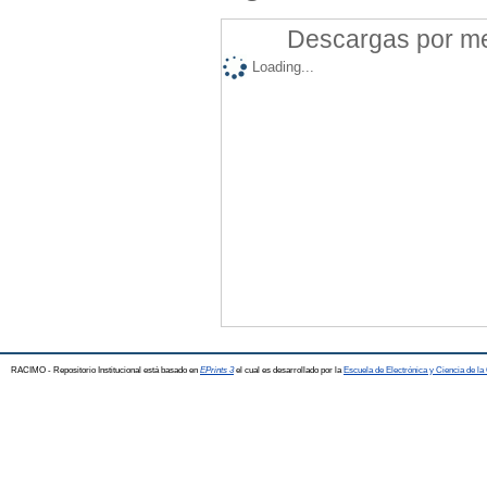
Descargas por mes
Loading...
RACIMO - Repositorio Institucional está basado en
EPrints 3
el cual es desarrollado por la
Escuela de Electrónica y Ciencia de l