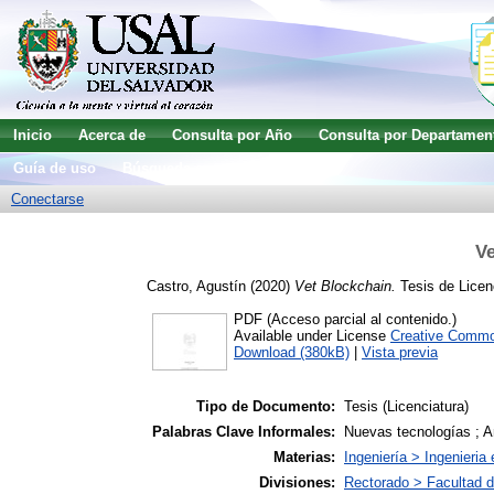
Inicio
Acerca de
Consulta por Año
Consulta por Departamen
Guía de uso
Búsqueda avanzada
Conectarse
Ve
Castro, Agustín
(2020)
Vet Blockchain.
Tesis de Licenc
PDF (Acceso parcial al contenido.)
Available under License
Creative Commo
Download (380kB)
|
Vista previa
Tipo de Documento:
Tesis (Licenciatura)
Palabras Clave Informales:
Nuevas tecnologías ; Aná
Materias:
Ingeniería > Ingenieria 
Divisiones:
Rectorado > Facultad de