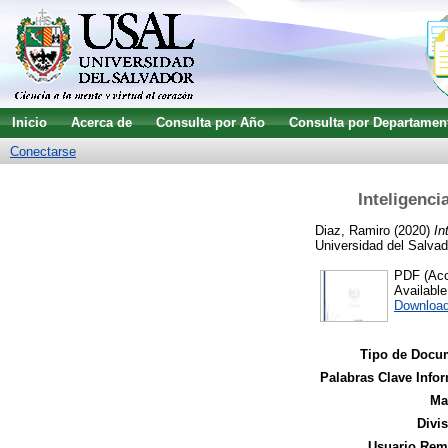
Inicio
Acerca de
Consulta por Año
Consulta por Departamen
Conectarse
Inteligenci
Diaz, Ramiro
(2020)
In
Universidad del Salvad
PDF (Acce
Availabl
Download
Tipo de Docu
Palabras Clave Infor
Ma
Divi
Usuario Remi