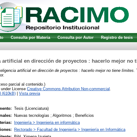
to
Consulta por Materia
Consulta por Autor
Registro de tesis
a artificial en dirección de proyectos : hacerlo mejor no t
teligencia artificial en dirección de proyectos : hacerlo mejor no tiene límites.
T
or.
so parcial al contenido.)
e under License
Creative Commons Attribution Non-commercial
.
 (610kB)
|
Vista previa
mento:
Tesis (Licenciatura)
males:
Nuevas tecnologías ; Algoritmos ; Beneficios
terias:
Ingeniería > Ingenieria en informática
siones:
Rectorado > Facultad de Ingeniería > Ingeniería en Informática
tente:
Bibl. Ximena Izurieta