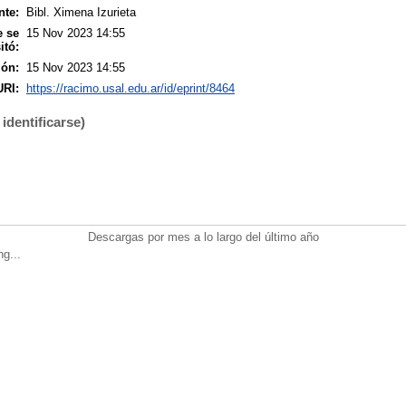
nte:
Bibl. Ximena Izurieta
e se
15 Nov 2023 14:55
itó:
ión:
15 Nov 2023 14:55
URI:
https://racimo.usal.edu.ar/id/eprint/8464
identificarse)
Descargas por mes a lo largo del último año
ng...