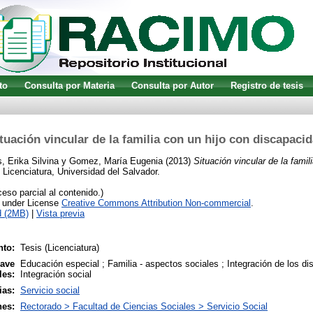
to
Consulta por Materia
Consulta por Autor
Registro de tesis
tuación vincular de la familia con un hijo con discapaci
, Erika Silvina
y
Gomez, María Eugenia
(2013)
Situación vincular de la famil
Licenciatura, Universidad del Salvador.
so parcial al contenido.)
e under License
Creative Commons Attribution Non-commercial
.
d (2MB)
|
Vista previa
to:
Tesis (Licenciatura)
lave
Educación especial ; Familia - aspectos sociales ; Integración de los di
les:
Integración social
ias:
Servicio social
nes:
Rectorado > Facultad de Ciencias Sociales > Servicio Social