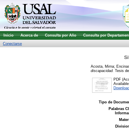
Inicio
Acerca de
Consulta por Año
Consulta por Departamen
Conectarse
Si
Acosta, Mirna
;
Encinas
discapacidad.
Tesis de 
PDF (Acce
Availabl
Downloa
Tipo de Documen
Palabras C
Informa
Mater
Divisio