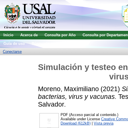
Inicio
Acerca de
Consulta por Año
Consulta por Departamen
Guía de uso
Búsqueda avanzada
Conectarse
Simulación y testeo en 
viru
Moreno, Maximiliano
(2021)
Si
bacterias, virus y vacunas.
Tes
Salvador.
PDF (Acceso parcial al contenido.)
Available under License
Creative Commo
Download (612kB)
|
Vista previa