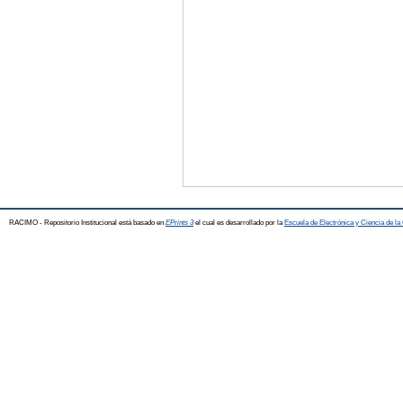
RACIMO - Repositorio Institucional está basado en
EPrints 3
el cual es desarrollado por la
Escuela de Electrónica y Ciencia de l