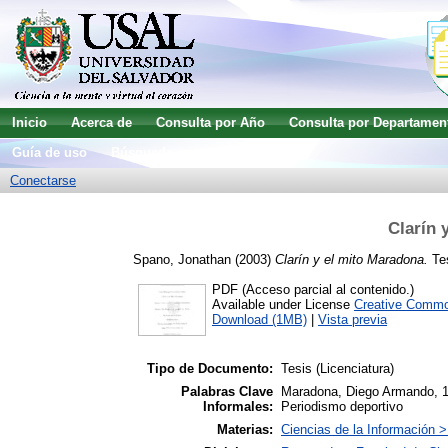
Inicio
Acerca de
Consulta por Año
Consulta por Departamen
Guía de uso
Búsqueda avanzada
Conectarse
Clarín 
Spano, Jonathan
(2003)
Clarín y el mito Maradona.
Tes
PDF (Acceso parcial al contenido.)
Available under License
Creative Commo
Download (1MB)
|
Vista previa
Tipo de Documento:
Tesis (Licenciatura)
Palabras Clave
Maradona, Diego Armando, 196
Informales:
Periodismo deportivo
Materias:
Ciencias de la Información 