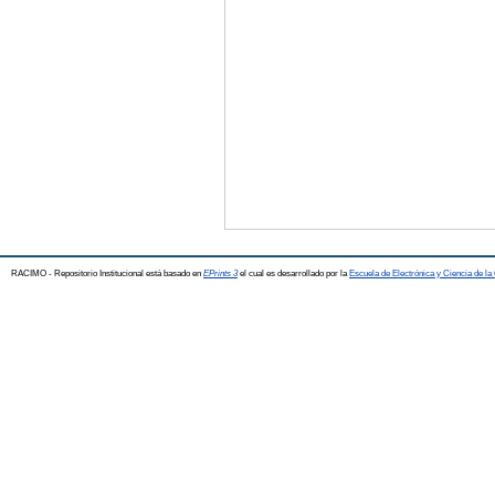
RACIMO - Repositorio Institucional está basado en
EPrints 3
el cual es desarrollado por la
Escuela de Electrónica y Ciencia de l