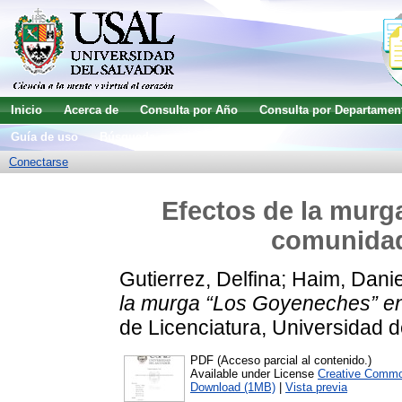
Inicio
Acerca de
Consulta por Año
Consulta por Departamen
Guía de uso
Búsqueda avanzada
Conectarse
Efectos de la murg
comunidad 
Gutierrez, Delfina
;
Haim, Danie
la murga “Los Goyeneches” en 
de Licenciatura, Universidad d
PDF (Acceso parcial al contenido.)
Available under License
Creative Commo
Download (1MB)
|
Vista previa