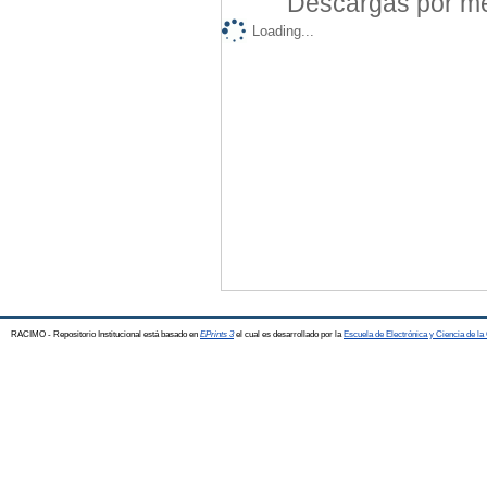
Descargas por mes
Loading...
RACIMO - Repositorio Institucional está basado en
EPrints 3
el cual es desarrollado por la
Escuela de Electrónica y Ciencia de l