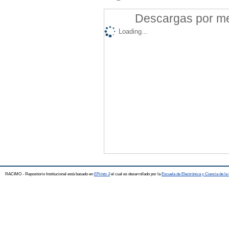
Descargas por mes
Loading...
RACIMO - Repositorio Institucional está basado en
EPrints 3
el cual es desarrollado por la
Escuela de Electrónica y Ciencia de l