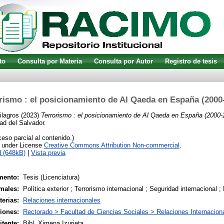
to
Consulta por Materia
Consulta por Autor
Registro de tesis
rismo : el posicionamiento de Al Qaeda en España (2000
ilagros
(2023)
Terrorismo : el posicionamiento de Al Qaeda en España (2000-
ad del Salvador.
so parcial al contenido.)
e under License
Creative Commons Attribution Non-commercial
.
 (648kB)
|
Vista previa
mento:
Tesis (Licenciatura)
males:
Política exterior ; Terrorismo internacional ; Seguridad internacional 
terias:
Relaciones internacionales
siones:
Rectorado > Facultad de Ciencias Sociales > Relaciones Internacion
tente:
Bibl. Ximena Izurieta