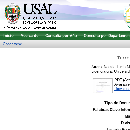
Inicio
Acerca de
Consulta por Año
Consulta por Departamen
Conectarse
Terro
Artero, Natalia Lucia M
Licenciatura, Universid
PDF (Acce
Availabl
Download
Tipo de Docu
Palabras Clave Infor
Ma
Divi
Usuario Remi