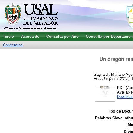
Inicio
Acerca de
Consulta por Año
Consulta por Departamen
Conectarse
Un dragón reno
Gagliardi, Mariano Agu
Ecuador (2007-2017).
T
PDF (Acce
Availabl
Download
Tipo de Docu
Palabras Clave Infor
Ma
Divi