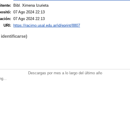
tente:
Bibl. Ximena Izurieta
ositó:
07 Ago 2024 22:13
ación:
07 Ago 2024 22:13
URI:
https://racimo.usal.edu.ar/id/eprint/8807
identificarse)
Descargas por mes a lo largo del último año
ng...