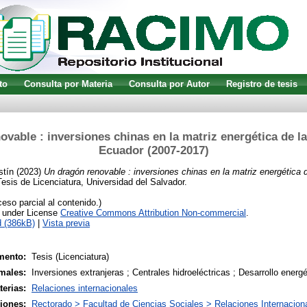
to
Consulta por Materia
Consulta por Autor
Registro de tesis
vable : inversiones chinas en la matriz energética de l
Ecuador (2007-2017)
stín
(2023)
Un dragón renovable : inversiones chinas en la matriz energética 
esis de Licenciatura, Universidad del Salvador.
so parcial al contenido.)
e under License
Creative Commons Attribution Non-commercial
.
 (386kB)
|
Vista previa
mento:
Tesis (Licenciatura)
males:
Inversiones extranjeras ; Centrales hidroeléctricas ; Desarrollo energé
terias:
Relaciones internacionales
siones:
Rectorado > Facultad de Ciencias Sociales > Relaciones Internacion