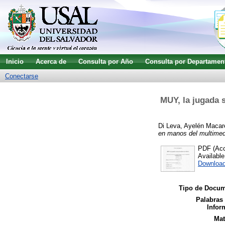
Inicio
Acerca de
Consulta por Año
Consulta por Departamen
Conectarse
MUY, la jugada s
Di Leva, Ayelén Macar
en manos del multimed
PDF (Acce
Availabl
Downloa
Tipo de Docum
Palabras
Infor
Mat