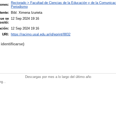
Rectorado > Facultad de Ciencias de la Educación y de la Comunicac
iones:
Periodismo
tente:
Bibl. Ximena Izurieta
que se
12 Sep 2024 19:16
ositó:
ación:
12 Sep 2024 19:16
URI:
https://racimo.usal.edu.ar/id/eprint/8832
identificarse)
Descargas por mes a lo largo del último año
ng...