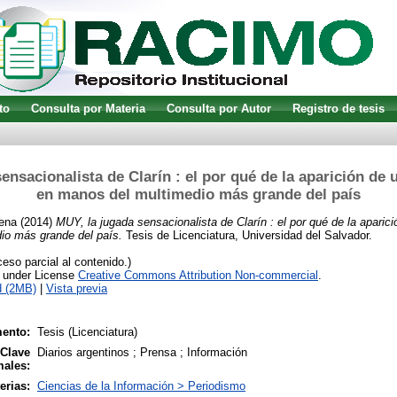
to
Consulta por Materia
Consulta por Autor
Registro de tesis
ensacionalista de Clarín : el por qué de la aparición de 
en manos del multimedio más grande del país
ena
(2014)
MUY, la jugada sensacionalista de Clarín : el por qué de la aparici
io más grande del país.
Tesis de Licenciatura, Universidad del Salvador.
so parcial al contenido.)
e under License
Creative Commons Attribution Non-commercial
.
d (2MB)
|
Vista previa
ento:
Tesis (Licenciatura)
 Clave
Diarios argentinos ; Prensa ; Información
males:
erias:
Ciencias de la Información > Periodismo