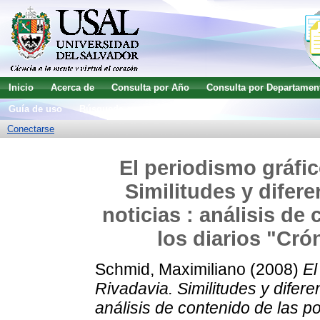
Inicio
Acerca de
Consulta por Año
Consulta por Departamen
Guía de uso
Búsqueda avanzada
Conectarse
El periodismo gráfi
Similitudes y difer
noticias : análisis de
los diarios "Cró
Schmid, Maximiliano
(2008)
El
Rivadavia. Similitudes y difere
análisis de contenido de las po