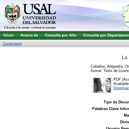
Inicio
Acerca de
Consulta por Año
Consulta por Departamen
Conectarse
La 
Ceballos, Alejandra
;
Or
formal.
Tesis de Licenc
PDF (Acce
Availabl
Downloa
Tipo de Docu
Palabras Clave Infor
Ma
Divi
Usuario Remi