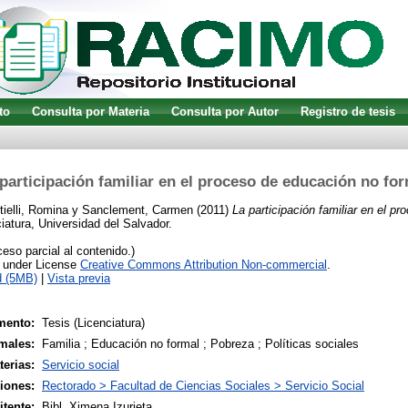
to
Consulta por Materia
Consulta por Autor
Registro de tesis
participación familiar en el proceso de educación no fo
tielli, Romina
y
Sanclement, Carmen
(2011)
La participación familiar en el p
iatura, Universidad del Salvador.
so parcial al contenido.)
e under License
Creative Commons Attribution Non-commercial
.
d (5MB)
|
Vista previa
mento:
Tesis (Licenciatura)
males:
Familia ; Educación no formal ; Pobreza ; Políticas sociales
terias:
Servicio social
siones:
Rectorado > Facultad de Ciencias Sociales > Servicio Social
tente:
Bibl. Ximena Izurieta