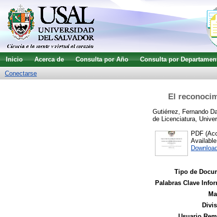
Inicio
Acerca de
Consulta por Año
Consulta por Departamen
Conectarse
El reconocim
Gutiérrez, Fernando Da
de Licenciatura, Unive
PDF (Acce
Availabl
Download
Tipo de Docu
Palabras Clave Infor
Ma
Divi
Usuario Remi