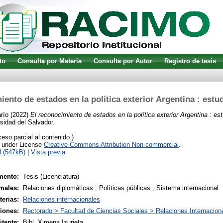
to
Consulta por Materia
Consulta por Autor
Registro de tesis
iento de estados en la política exterior Argentina : estu
río
(2022)
El reconocimiento de estados en la política exterior Argentina : es
rsidad del Salvador.
so parcial al contenido.)
e under License
Creative Commons Attribution Non-commercial
.
 (547kB)
|
Vista previa
mento:
Tesis (Licenciatura)
males:
Relaciones diplomáticas ; Políticas públicas ; Sistema internacional
terias:
Relaciones internacionales
siones:
Rectorado > Facultad de Ciencias Sociales > Relaciones Internacion
tente:
Bibl. Ximena Izurieta