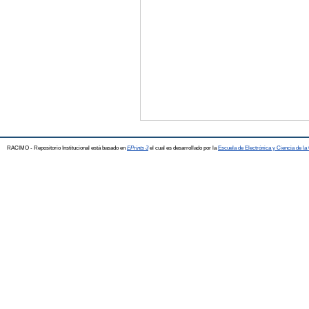
RACIMO - Repositorio Institucional está basado en
EPrints 3
el cual es desarrollado por la
Escuela de Electrónica y Ciencia de l