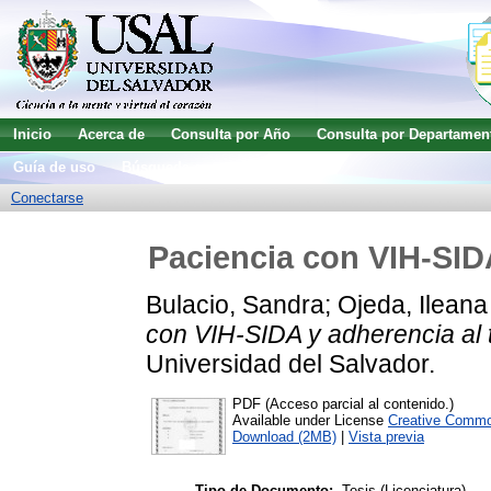
Inicio
Acerca de
Consulta por Año
Consulta por Departamen
Guía de uso
Búsqueda avanzada
Conectarse
Paciencia con VIH-SIDA
Bulacio, Sandra
;
Ojeda, Ileana
con VIH-SIDA y adherencia al 
Universidad del Salvador.
PDF (Acceso parcial al contenido.)
Available under License
Creative Commo
Download (2MB)
|
Vista previa
Tipo de Documento:
Tesis (Licenciatura)