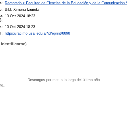
s:
Rectorado > Facultad de Ciencias de la Educación y de la Comunicación 
e:
Bibl. Ximena Izurieta
se
10 Oct 2024 18:23
ó:
n:
10 Oct 2024 18:23
I:
https://racimo.usal.edu.ar/id/eprint/8898
identificarse)
Descargas por mes a lo largo del último año
ng...