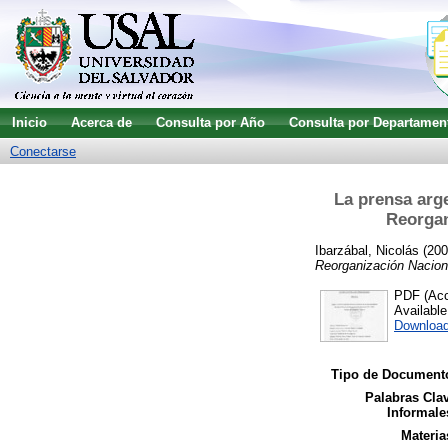
Inicio
Acerca de
Consulta por Año
Consulta por Departamen
Conectarse
La prensa arge
Reorgan
Ibarzábal, Nicolás
(20
Reorganización Naciona
PDF (Acce
Availabl
Downloa
Tipo de Document
Palabras Cla
Informale
Materia