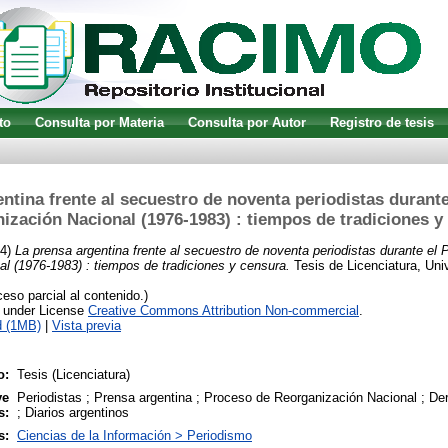
to
Consulta por Materia
Consulta por Autor
Registro de tesis
ntina frente al secuestro de noventa periodistas durant
ización Nacional (1976-1983) : tiempos de tradiciones y
04)
La prensa argentina frente al secuestro de noventa periodistas durante el
l (1976-1983) : tiempos de tradiciones y censura.
Tesis de Licenciatura, Uni
so parcial al contenido.)
e under License
Creative Commons Attribution Non-commercial
.
d (1MB)
|
Vista previa
o:
Tesis (Licenciatura)
ve
Periodistas ; Prensa argentina ; Proceso de Reorganización Nacional ; De
s:
; Diarios argentinos
s:
Ciencias de la Información > Periodismo