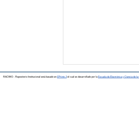
RACIMO - Repositorio Institucional está basado en
EPrints 3
el cual es desarrollado por la
Escuela de Electrónica y Ciencia de l