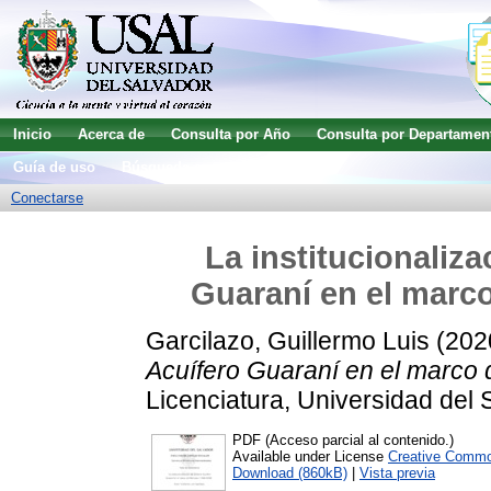
Inicio
Acerca de
Consulta por Año
Consulta por Departamen
Guía de uso
Búsqueda avanzada
Conectarse
La institucionaliz
Guaraní en el marco
Garcilazo, Guillermo Luis
(202
Acuífero Guaraní en el marco 
Licenciatura, Universidad del 
PDF (Acceso parcial al contenido.)
Available under License
Creative Commo
Download (860kB)
|
Vista previa