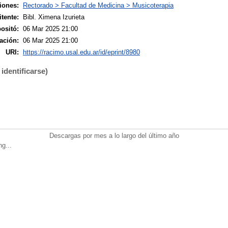
iones:
Rectorado > Facultad de Medicina > Musicoterapia
tente:
Bibl. Ximena Izurieta
ositó:
06 Mar 2025 21:00
ación:
06 Mar 2025 21:00
URI:
https://racimo.usal.edu.ar/id/eprint/8980
identificarse)
Descargas por mes a lo largo del último año
ng...