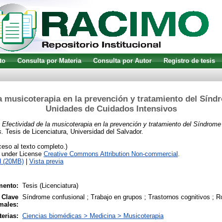
to
Consulta por Materia
Consulta por Autor
Registro de tesis
la musicoterapia en la prevención y tratamiento del Sínd
Unidades de Cuidados Intensivos
)
Efectividad de la musicoterapia en la prevención y tratamiento del Síndrom
s.
Tesis de Licenciatura, Universidad del Salvador.
eso al texto completo.)
e under License
Creative Commons Attribution Non-commercial
.
d (20MB)
|
Vista previa
mento:
Tesis (Licenciatura)
 Clave
Síndrome confusional ; Trabajo en grupos ; Trastornos cognitivos ; R
males:
erias:
Ciencias biomédicas > Medicina > Musicoterapia