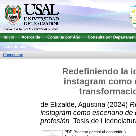
Inicio
Acerca de
Consulta por Año
Consulta por Departamen
Guía de uso
Búsqueda avanzada
Conectarse
Redefiniendo la i
instagram como e
transformacio
de Elizalde, Agustina
(2024)
Re
instagram como escenario de d
profesión.
Tesis de Licenciatur
PDF (Acceso parcial al contenido.)