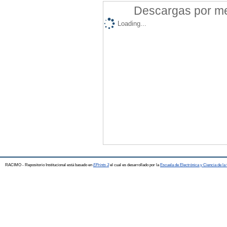
Descargas por mes
Loading...
RACIMO - Repositorio Institucional está basado en
EPrints 3
el cual es desarrollado por la
Escuela de Electrónica y Ciencia de l