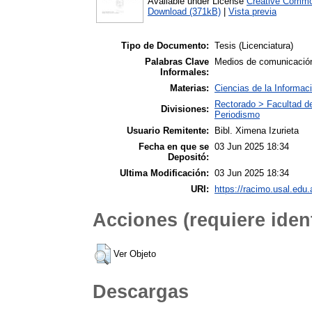
Available under License
Creative Commo
Download (371kB)
|
Vista previa
Tipo de Documento:
Tesis (Licenciatura)
Palabras Clave
Medios de comunicación
Informales:
Materias:
Ciencias de la Informac
Rectorado > Facultad d
Divisiones:
Periodismo
Usuario Remitente:
Bibl. Ximena Izurieta
Fecha en que se
03 Jun 2025 18:34
Depositó:
Ultima Modificación:
03 Jun 2025 18:34
URI:
https://racimo.usal.edu.
Acciones (requiere ident
Ver Objeto
Descargas