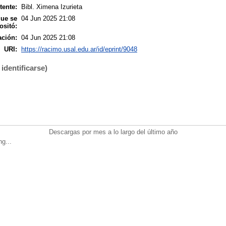
tente:
Bibl. Ximena Izurieta
que se
04 Jun 2025 21:08
ositó:
ación:
04 Jun 2025 21:08
URI:
https://racimo.usal.edu.ar/id/eprint/9048
identificarse)
Descargas por mes a lo largo del último año
ng...