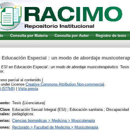
to
Consulta por Materia
Consulta por Autor
Registro de tesis
n Educación Especial : un modo de abordaje musicoterap
)
ESI en Educación Especial : un modo de abordaje musicoterapéutico.
Tesis 
or.
so parcial al contenido.)
e under License
Creative Commons Attribution Non-commercial
.
 (577kB)
|
Vista previa
ento:
Tesis (Licenciatura)
 Clave
Educación Sexual Integral (ESI) ; Educación sanitaria ; Discapacidad
males:
pedagógicos
erias:
Ciencias biomédicas > Medicina > Musicoterapia
iones:
Rectorado > Facultad de Medicina > Musicoterapia