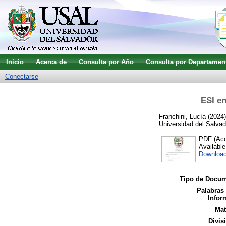
Inicio
Acerca de
Consulta por Año
Consulta por Departamen
Conectarse
ESI e
Franchini, Lucía
(2024
Universidad del Salvad
PDF (Acce
Availabl
Download
Tipo de Docum
Palabras
Infor
Mat
Divis