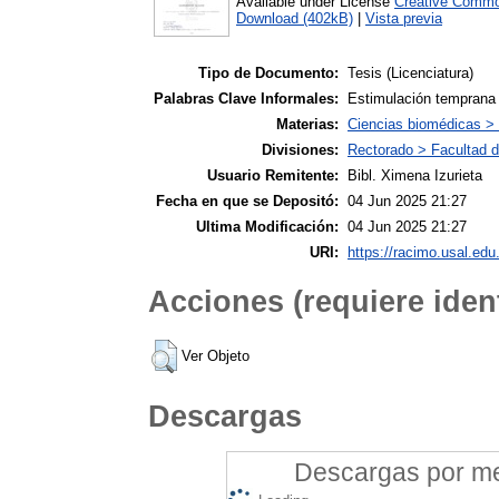
Available under License
Creative Commo
Download (402kB)
|
Vista previa
Tipo de Documento:
Tesis (Licenciatura)
Palabras Clave Informales:
Estimulación temprana ;
Materias:
Ciencias biomédicas >
Divisiones:
Rectorado > Facultad d
Usuario Remitente:
Bibl. Ximena Izurieta
Fecha en que se Depositó:
04 Jun 2025 21:27
Ultima Modificación:
04 Jun 2025 21:27
URI:
https://racimo.usal.edu.
Acciones (requiere ident
Ver Objeto
Descargas
Descargas por mes