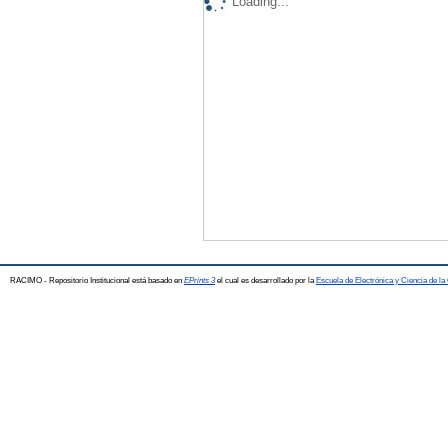
Loading...
RACIMO - Repositorio Institucional está basado en
EPrints 3
el cual es desarrollado por la
Escuela de Electrónica y Ciencia de l