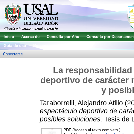
Inicio
Acerca de
Consulta por Año
Consulta por Departamen
Guía de uso
Búsqueda avanzada
Conectarse
La responsabilidad 
deportivo de carácter 
y posib
Taraborrelli, Alejandro Atilio
(2
espectáculo deportivo de cará
posibles soluciones.
Tesis de 
PDF (Acceso al texto completo.)