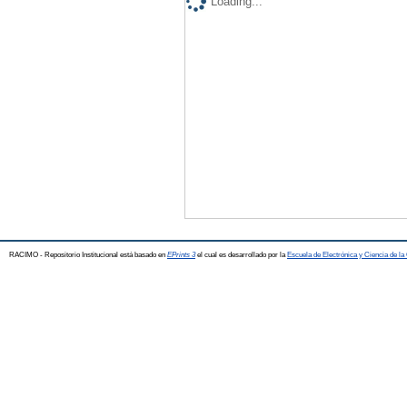
Loading...
RACIMO - Repositorio Institucional está basado en
EPrints 3
el cual es desarrollado por la
Escuela de Electrónica y Ciencia de l