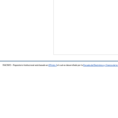
RACIMO - Repositorio Institucional está basado en
EPrints 3
el cual es desarrollado por la
Escuela de Electrónica y Ciencia de l