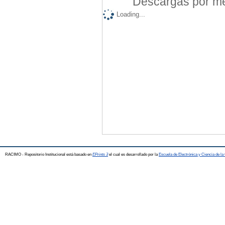
Descargas por mes
Loading...
RACIMO - Repositorio Institucional está basado en
EPrints 3
el cual es desarrollado por la
Escuela de Electrónica y Ciencia de l