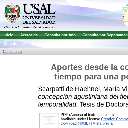
Inicio
Acerca de
Consulta por Año
Consulta por Departamen
Guía de uso
Búsqueda avanzada
Conectarse
Aportes desde la c
tiempo para una po
Scarpatti de Haehnel, María Vi
concepción agustiniana del ti
temporalidad.
Tesis de Doctora
PDF (Acceso al texto completo)
Available under License
Creative Commo
Download (40MB)
|
Vista previa