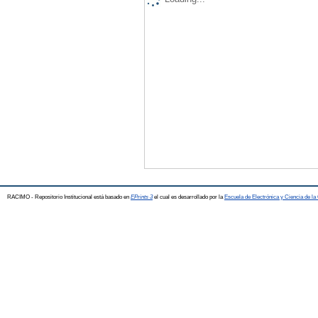
RACIMO - Repositorio Institucional está basado en
EPrints 3
el cual es desarrollado por la
Escuela de Electrónica y Ciencia de l