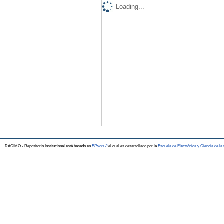
Loading...
RACIMO - Repositorio Institucional está basado en
EPrints 3
el cual es desarrollado por la
Escuela de Electrónica y Ciencia de l