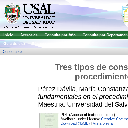
Inicio
Acerca de
Consulta por Año
Consulta por Departamen
Guía de uso
Búsqueda avanzada
Conectarse
Tres tipos de cons
procedimiento
Pérez Dávila, María Constanz
fundamentales en el procedimie
Maestría, Universidad del Salv
PDF (Acceso al texto completo.)
Available under License
Creative Commo
Download (45MB)
|
Vista previa