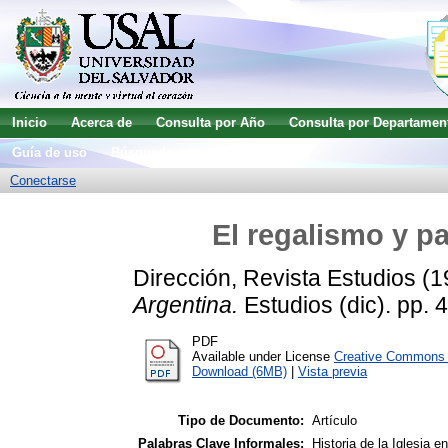
Inicio
Acerca de
Consulta por Año
Consulta por Departamen
Guía de uso
Búsqueda avanzada
Conectarse
El regalismo y p
Dirección, Revista Estudios
(1
Argentina.
Estudios (dic). pp. 
PDF
Available under License
Creative Commons A
Download (6MB)
|
Vista previa
Tipo de Documento:
Artículo
Palabras Clave Informales:
Historia de la Iglesia e