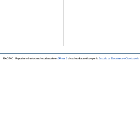
RACIMO - Repositorio Institucional está basado en
EPrints 3
el cual es desarrollado por la
Escuela de Electrónica y Ciencia de l