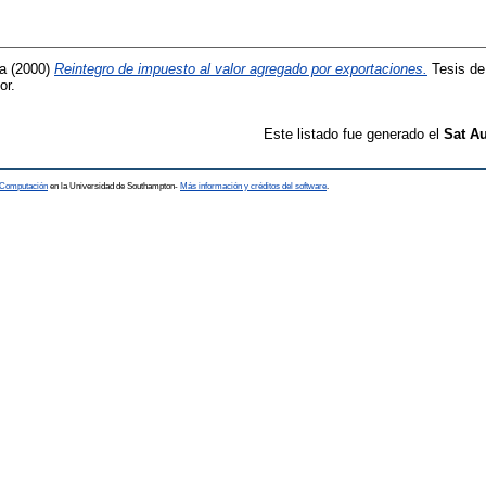
a
(2000)
Reintegro de impuesto al valor agregado por exportaciones.
Tesis de 
or.
Este listado fue generado el
Sat Au
a Computación
en la Universidad de Southampton-
Más información y créditos del software
.