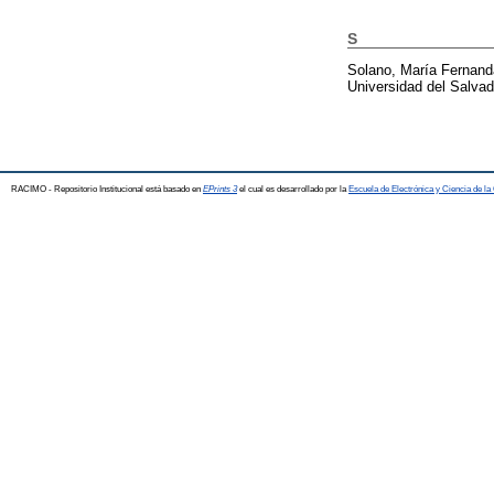
S
Solano, María Fernand
Universidad del Salvad
RACIMO - Repositorio Institucional está basado en
EPrints 3
el cual es desarrollado por la
Escuela de Electrónica y Ciencia de l