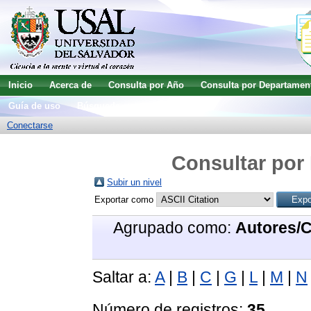
Inicio
Acerca de
Consulta por Año
Consulta por Departamen
Guía de uso
Búsqueda avanzada
Conectarse
Consultar por 
Subir un nivel
Exportar como
Agrupado como:
Autores/
Saltar a:
A
|
B
|
C
|
G
|
L
|
M
|
N
Número de registros:
35
.