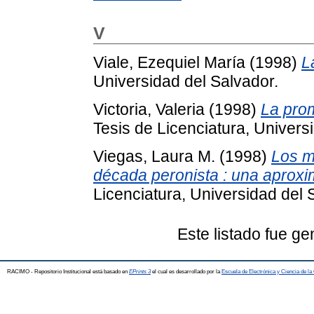
V
Viale, Ezequiel María
(1998)
L
Universidad del Salvador.
Victoria, Valeria
(1998)
La prom
Tesis de Licenciatura, Univers
Viegas, Laura M.
(1998)
Los m
década peronista : una aproxi
Licenciatura, Universidad del 
Este listado fue g
RACIMO - Repositorio Institucional está basado en
EPrints 3
el cual es desarrollado por la
Escuela de Electrónica y Ciencia de l