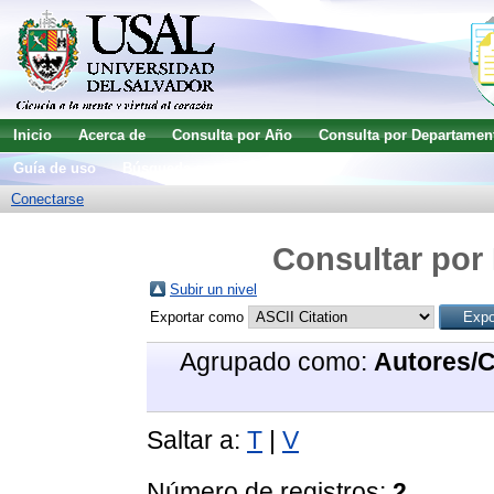
Inicio
Acerca de
Consulta por Año
Consulta por Departamen
Guía de uso
Búsqueda avanzada
Conectarse
Consultar por 
Subir un nivel
Exportar como
Agrupado como:
Autores/
Saltar a:
T
|
V
Número de registros:
2
.