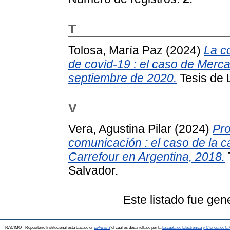
T
Tolosa, María Paz
(2024)
La c
de covid-19 : el caso de Merc
septiembre de 2020.
Tesis de L
V
Vera, Agustina Pilar
(2024)
Pro
comunicación : el caso de la c
Carrefour en Argentina, 2018.
Salvador.
Este listado fue ge
RACIMO - Repositorio Institucional está basado en
EPrints 3
el cual es desarrollado por la
Escuela de Electrónica y Ciencia de l