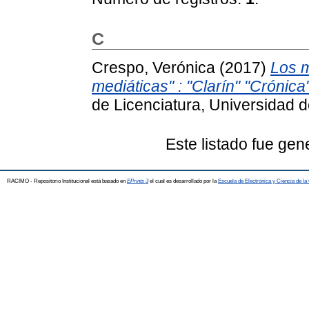
C
Crespo, Verónica
(2017)
Los m
mediáticas" : "Clarín" "Crónica"
de Licenciatura, Universidad d
Este listado fue ge
RACIMO - Repositorio Institucional está basado en
EPrints 3
el cual es desarrollado por la
Escuela de Electrónica y Ciencia de l