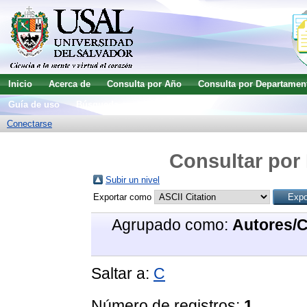
Inicio
Acerca de
Consulta por Año
Consulta por Departamen
Guía de uso
Búsqueda avanzada
Conectarse
Consultar por 
Subir un nivel
Exportar como
Agrupado como:
Autores/
Saltar a:
C
Número de registros:
1
.