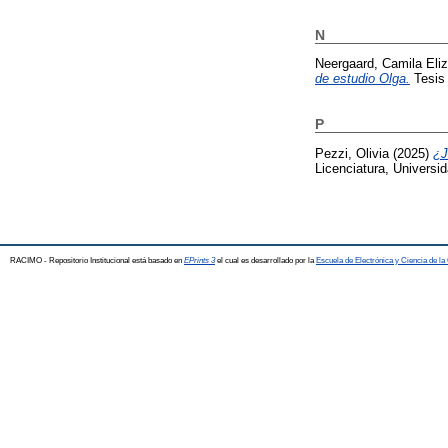
N
Neergaard, Camila Eli
de estudio Olga.
Tesis 
P
Pezzi, Olivia
(2025)
¿J
Licenciatura, Universid
RACIMO - Repositorio Institucional está basado en
EPrints 3
el cual es desarrollado por la
Escuela de Electrónica y Ciencia de l