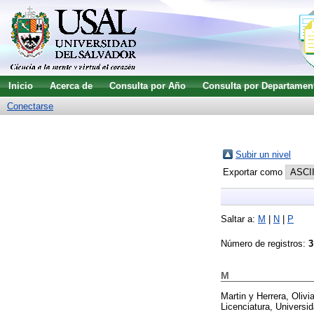
Inicio
Acerca de
Consulta por Año
Consulta por Departamen
Conectarse
Subir un nivel
Exportar como
Saltar a:
M
|
N
|
P
Número de registros:
3
M
Martin y Herrera, Olivi
Licenciatura, Universid