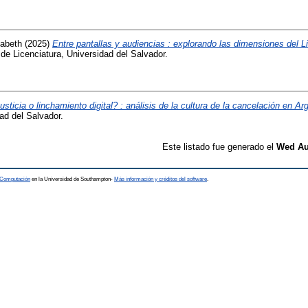
zabeth
(2025)
Entre pantallas y audiencias : explorando las dimensiones del 
de Licenciatura, Universidad del Salvador.
usticia o linchamiento digital? : análisis de la cultura de la cancelación en Ar
ad del Salvador.
Este listado fue generado el
Wed Aug
a Computación
en la Universidad de Southampton-
Más información y créditos del software
.