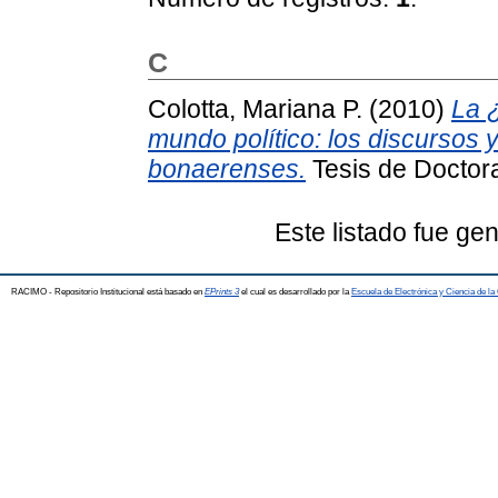
C
Colotta, Mariana P.
(2010)
La 
mundo político: los discursos 
bonaerenses.
Tesis de Doctora
Este listado fue ge
RACIMO - Repositorio Institucional está basado en
EPrints 3
el cual es desarrollado por la
Escuela de Electrónica y Ciencia de l