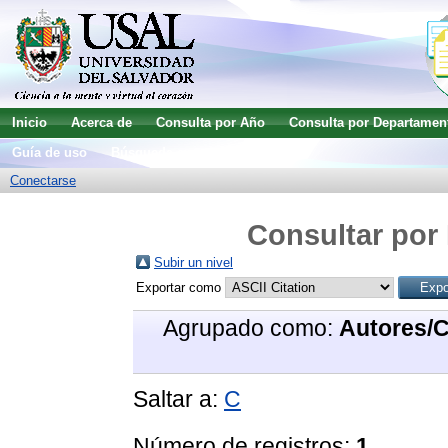
Inicio
Acerca de
Consulta por Año
Consulta por Departamen
Guía de uso
Búsqueda avanzada
Conectarse
Consultar por 
Subir un nivel
Exportar como
Agrupado como:
Autores/
Saltar a:
C
Número de registros:
1
.