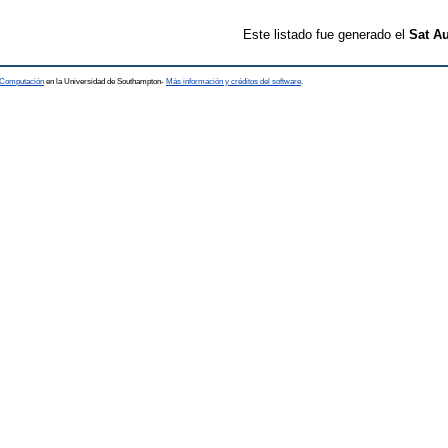
Este listado fue generado el
Sat Au
a Computación
en la Universidad de Southampton-
Más información y créditos del software
.