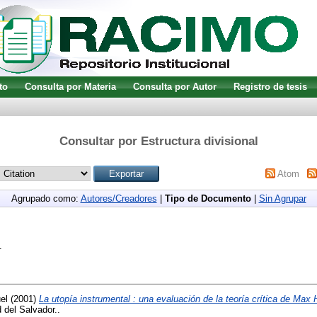
to
Consulta por Materia
Consulta por Autor
Registro de tesis
Consultar por Estructura divisional
Atom
Agrupado como:
Autores/Creadores
|
Tipo de Documento
|
Sin Agrupar
.
el
(2001)
La utopía instrumental : una evaluación de la teoría crítica de Max
 del Salvador..